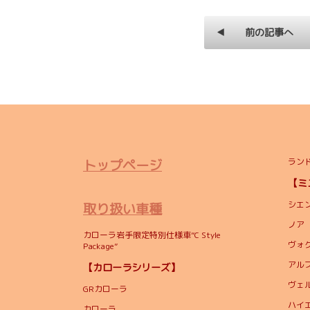
前の記事へ
トップページ
ランド
【
シエ
取り扱い車種
ノア
カローラ岩手限定特別仕様車”C Style
ヴォ
Package”
アル
【カローラシリーズ】
ヴェ
GRカローラ
ハイ
カローラ