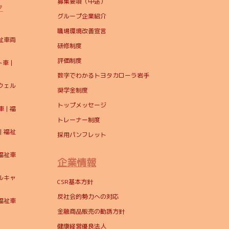
募集要項（中途）
ャ
グループ企業紹介
職場環境改善宣言
祉車両
研修制度
評価制度
車 |
数字でわかるトヨタカローラ岩手
ウェル
奨学金制度
トップメッセージ
| 福
トレーナー制度
 福祉
採用パンフレット
福祉車
企業情報
ルキャ
CSR基本方針
反社会的勢力への対応
福祉車
金融商品販売の勧誘方針
健康経営優良法人