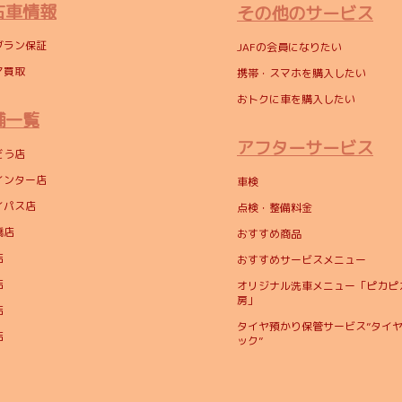
古車情報
その他のサービス
グラン保証
JAFの会員になりたい
マ買取
携帯・スマホを購入したい
おトクに車を購入したい
舗一覧
アフターサービス
どう店
インター店
車検
イパス店
点検・整備料金
橋店
おすすめ商品
店
おすすめサービスメニュー
店
オリジナル洗車メニュー「ピカピ
房」
店
タイヤ預かり保管サービス”タイ
店
ック”