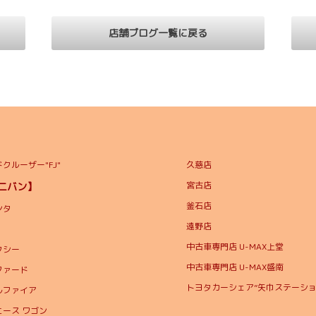
店舗ブログ一覧に戻る
クルーザー"FJ"
久慈店
宮古店
ミニバン】
釜石店
ンタ
遠野店
中古車専門店 U-MAX上堂
クシー
中古車専門店 U-MAX盛南
ファード
トヨタカーシェア”矢巾ステーショ
ルファイア
エース ワゴン