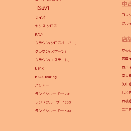
中
【SUV】
ロン
ライズ
クル
ヤリス クロス
RAV4
店
クラウン(クロスオーバー)
かみ
クラウン(スポーツ)
盛岡
クラウン(エステート)
西バ
bZ4X
南大
bZ4X Touring
矢巾
ハリアー
しわ
ランドクルーザー"70”
西根
ランドクルーザー"250"
二戸
ランドクルーザー“300”