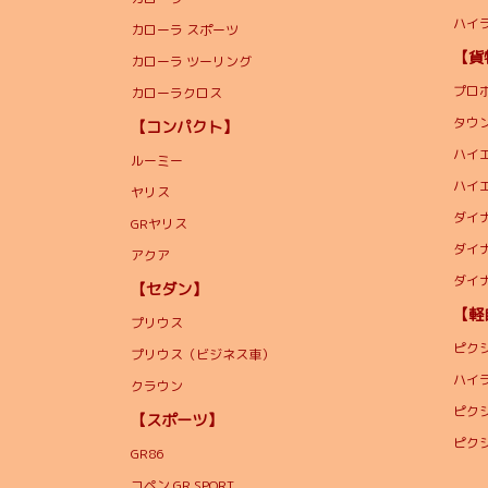
ハイ
カローラ スポーツ
【
カローラ ツーリング
プロ
カローラクロス
タウ
【コンパクト】
ハイ
ルーミー
ハイ
ヤリス
ダイナ
GRヤリス
ダイナ
アクア
ダイ
【セダン】
【軽
プリウス
ピク
プリウス（ビジネス車）
ハイ
クラウン
ピク
【スポーツ】
ピク
GR86
コペン GR SPORT