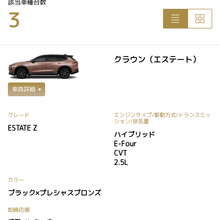
該当車種台数
3
クラウン（エステート）
車両詳細
グレード
エンジンタイプ
/駆動方式/
トランスミッ
ション
/排気量
ESTATE Z
ハイブリッド
E-Four
CVT
2.5L
カラー
ブラック×プレシャスブロンズ
配備店舗