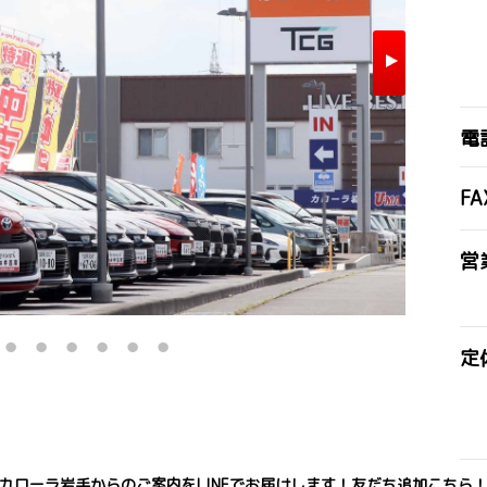
電
FA
営
定
カローラ岩手からのご案内をLINEでお届けします！友だち追加こちら