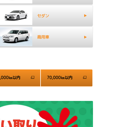
セダン
商用車
0,000㎞以内
70,000㎞以内