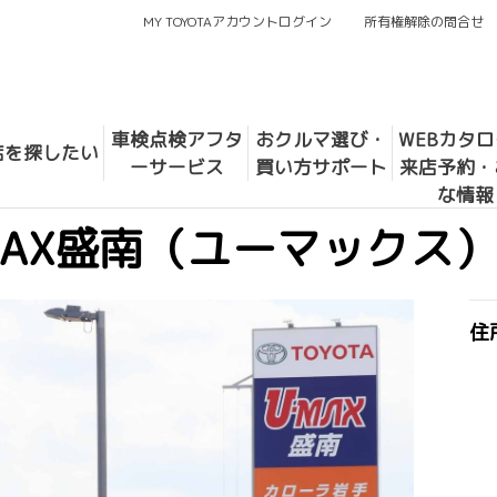
MY TOYOTAアカウントログイン
所有権解除の問合せ
車検点検アフタ
おクルマ選び・
WEBカタ
店を探したい
ーサービス
買い方サポート
来店予約・
な情報
MAX盛南（ユーマックス
住