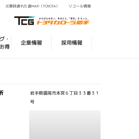
災害時通れた道MAP（TOYOTA）
リコール情報
ログ・
企業情報
採用情報
お得
）
所
岩手県盛岡市本宮６丁目３３番３１
号