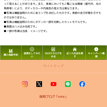
って見えることがあります。また、実車においてもご覧になる環境（屋内外、光の
角度等）により、ボディカラーや内装色の見え方は異なります。
■写真は機能説明のために各ランプを点灯したものです。実際の走行状態を示すも
のではありません。
■写真は機能説明のためにボディの一部を切断したカットモデルです。
■画面はハメ込み合成です。
■一部の写真は合成・イメージです。
試乗をしてみた
WEBカタログを
近くのお店を探
キャンペーン情
購入相談予約
い
みる
す
報
サイトマップ
トップページ
取り扱い車種
採用ブログ「note」
カローラ岩手限定特別仕様車”C Style Package”