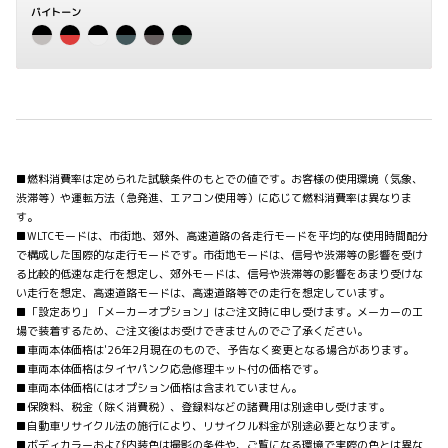
バイトーン
■燃料消費率は定められた試験条件のもとでの値です。お客様の使用環境（気象、
渋滞等）や運転方法（急発進、エアコン使用等）に応じて燃料消費率は異なりま
す。
■WLTCモードは、市街地、郊外、高速道路の各走行モードを平均的な使用時間配分
で構成した国際的な走行モードです。市街地モードは、信号や渋滞等の影響を受け
る比較的低速な走行を想定し、郊外モードは、信号や渋滞等の影響をあまり受けな
い走行を想定、高速道路モードは、高速道路等での走行を想定しています。
■「設定あり」「メーカーオプション」はご注文時に申し受けます。メーカーの工
場で装着するため、ご注文後はお受けできませんのでご了承ください。
■車両本体価格は'26年2月現在のもので、予告なく変更となる場合があります。
■車両本体価格はタイヤパンク応急修理キット付の価格です。
■車両本体価格にはオプション価格は含まれていません。
■保険料、税金（除く消費税）、登録料などの諸費用は別途申し受けます。
■自動車リサイクル法の施行により、リサイクル料金が別途必要となります。
■ボディカラーおよび内装色は撮影の条件や、ご覧になる環境で実際の色とは異な