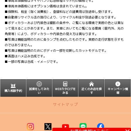
■車両本体価格はタイヤパンク応急修理キット付の価格です。
■車両本体価格にはオプション価格は含まれていません。
■保険料、税金（除く消費税）、登録料などの諸費用は別途申し受けます。
■自動車リサイクル法の施行により、リサイクル料金が別途必要となります。
■ボディカラーおよび内装色は撮影の条件や、ご覧になる環境で実際の色とは異な
って見えることがあります。また、実車においてもご覧になる環境（屋内外、光の
角度等）により、ボディカラーや内装色の見え方は異なります。
■写真は機能説明のために各ランプを点灯したものです。実際の走行状態を示すも
のではありません。
■写真は機能説明のためにボディの一部を切断したカットモデルです。
■画面はハメ込み合成です。
■一部の写真は合成・イメージです。
試乗をしてみた
WEBカタログを
近くのお店を探
キャンペーン情
購入相談予約
い
みる
す
報
サイトマップ
トップページ