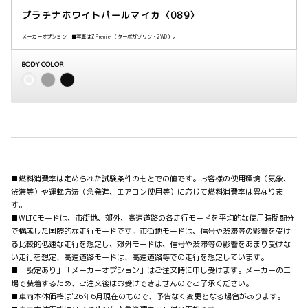
プラチナホワイトパールマイカ〈089〉
メーカーオプション ■写真はZ Premier（ターボガソリン・2WD）。
BODY COLOR
■燃料消費率は定められた試験条件のもとでの値です。お客様の使用環境（気象、
渋滞等）や運転方法（急発進、エアコン使用等）に応じて燃料消費率は異なりま
す。
■WLTCモードは、市街地、郊外、高速道路の各走行モードを平均的な使用時間配分
で構成した国際的な走行モードです。市街地モードは、信号や渋滞等の影響を受け
る比較的低速な走行を想定し、郊外モードは、信号や渋滞等の影響をあまり受けな
い走行を想定、高速道路モードは、高速道路等での走行を想定しています。
■「設定あり」「メーカーオプション」はご注文時に申し受けます。メーカーの工
場で装着するため、ご注文後はお受けできませんのでご了承ください。
■車両本体価格は'26年6月現在のもので、予告なく変更となる場合があります。