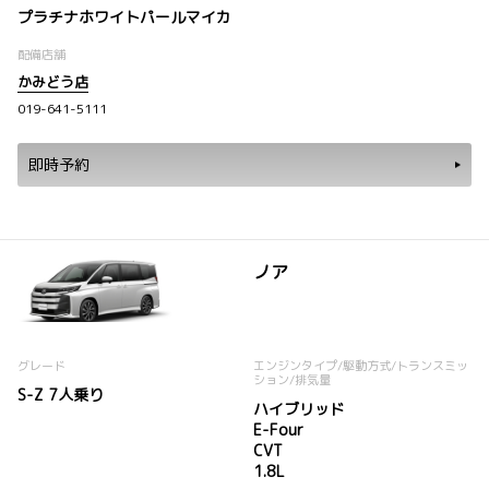
プラチナホワイトパールマイカ
配備店舗
かみどう店
019-641-5111
即時予約
ノア
グレード
エンジンタイプ
/駆動方式/
トランスミッ
ション
/排気量
S-Z 7人乗り
ハイブリッド
E-Four
CVT
1.8L