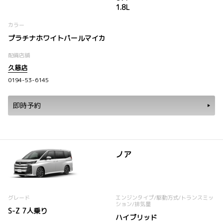
1.8L
カラー
プラチナホワイトパールマイカ
配備店舗
久慈店
0194-53-6145
即時予約
ノア
グレード
エンジンタイプ
/駆動方式/
トランスミッ
ション
/排気量
S-Z 7人乗り
ハイブリッド