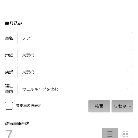
絞り込み
車名
地域
店舗
福祉
車両
試乗車のみ表示
検索
リセット
該当車種台数
7