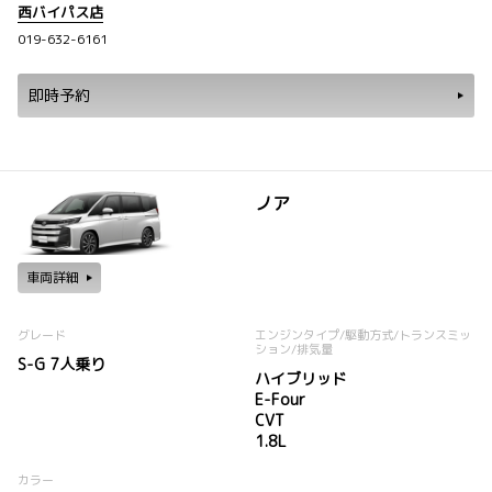
西バイパス店
019-632-6161
即時予約
ノア
車両詳細
グレード
エンジンタイプ
/駆動方式/
トランスミッ
ション
/排気量
S-G 7人乗り
ハイブリッド
E-Four
CVT
1.8L
カラー