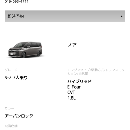
019-698-4711
即時予約
ノア
グレード
エンジンタイプ
/駆動方式/
トランスミッ
ション
/排気量
S-Z 7人乗り
ハイブリッド
E-Four
CVT
1.8L
カラー
アーバンロック
配備店舗