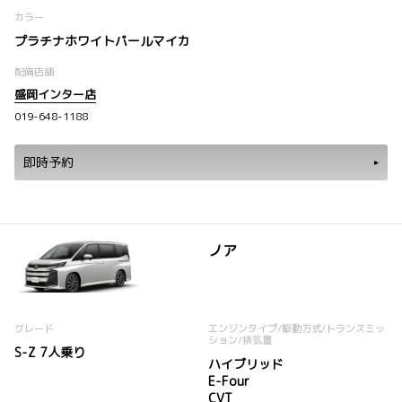
カラー
プラチナホワイトパールマイカ
配備店舗
盛岡インター店
019-648-1188
即時予約
ノア
グレード
エンジンタイプ
/駆動方式/
トランスミッ
ション
/排気量
S-Z 7人乗り
ハイブリッド
E-Four
CVT