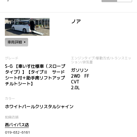
ノア
車両詳細
グレード
エンジンタイプ
/駆動方式/
トランスミッ
ション
/排気量
S-G 【車いす仕様車（スロープ
ガソリン
タイプ）】【タイプⅡ サード
2WD FF
シート付＋助手席リフトアップ
CVT
チルトシート】
2.0L
カラー
ホワイトパールクリスタルシャイン
配備店舗
西バイパス店
019-632-6161