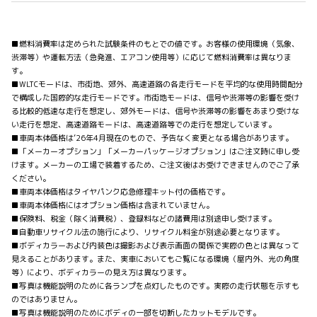
■燃料消費率は定められた試験条件のもとでの値です。お客様の使用環境（気象、
渋滞等）や運転方法（急発進、エアコン使用等）に応じて燃料消費率は異なりま
す。
■WLTCモードは、市街地、郊外、高速道路の各走行モードを平均的な使用時間配分
で構成した国際的な走行モードです。市街地モードは、信号や渋滞等の影響を受け
る比較的低速な走行を想定し、郊外モードは、信号や渋滞等の影響をあまり受けな
い走行を想定、高速道路モードは、高速道路等での走行を想定しています。
■車両本体価格は’26年4月現在のもので、予告なく変更となる場合があります。
■「メーカーオプション」「メーカーパッケージオプション」はご注文時に申し受
けます。メーカーの工場で装着するため、ご注文後はお受けできませんのでご了承
ください。
■車両本体価格はタイヤパンク応急修理キット付の価格です。
■車両本体価格にはオプション価格は含まれていません。
■保険料、税金（除く消費税）、登録料などの諸費用は別途申し受けます。
■自動車リサイクル法の施行により、リサイクル料金が別途必要となります。
■ボディカラーおよび内装色は撮影および表示画面の関係で実際の色とは異なって
見えることがあります。また、実車においてもご覧になる環境（屋内外、光の角度
等）により、ボディカラーの見え方は異なります。
■写真は機能説明のために各ランプを点灯したものです。実際の走行状態を示すも
のではありません。
■写真は機能説明のためにボディの一部を切断したカットモデルです。