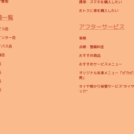
マ買取
携帯・スマホを購入したい
おトクに車を購入したい
舗一覧
アフターサービス
どう店
インター店
車検
イパス店
点検・整備料金
橋店
おすすめ商品
店
おすすめサービスメニュー
店
オリジナル洗車メニュー「ピカピ
房」
店
タイヤ預かり保管サービス”タイ
店
ック”