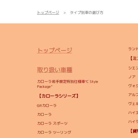
トップページ
タイプ別車の選び方
トップページ
ランド
【
シエ
取り扱い車種
ノア
カローラ岩手限定特別仕様車”C Style
ヴォ
Package”
アル
【カローラシリーズ】
ヴェ
GRカローラ
ハイ
カローラ
ハイ
カローラ スポーツ
【
カローラ ツーリング