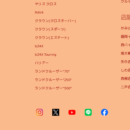
クル
ヤリス クロス
RAV4
店
クラウン(クロスオーバー)
かみ
クラウン(スポーツ)
盛岡
クラウン(エステート)
西バ
bZ4X
南大
bZ4X Touring
矢巾
ハリアー
しわ
ランドクルーザー"70”
西根
ランドクルーザー"250"
二戸
ランドクルーザー“300”