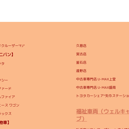
クルーザー"FJ"
久慈店
宮古店
ミニバン】
釜石店
ンタ
遠野店
中古車専門店 U-MAX上堂
クシー
中古車専門店 U-MAX盛南
ファード
トヨタカーシェア”矢巾ステーショ
ルファイア
エース ワゴン
福祉車両（ウェルキ
ラックス
ブ）
貨物車】