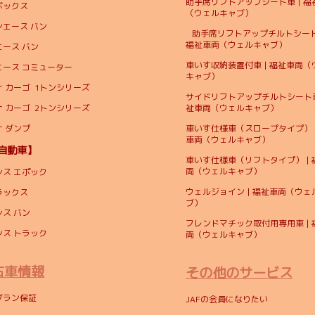
助手席リフトアップシート車 | 福
ボックス
（ウェルキャブ）
ンエース バン
助手席リフトアップチルトシート
福祉車両（ウェルキャブ）
エース バン
車いす収納装置付車 | 福祉車両（
エース コミューター
キャブ）
 カーゴ 1トンシリーズ
サイドリフトアップチルトシート車 
 カーゴ 2トンシリーズ
祉車両（ウェルキャブ）
ナ ダンプ
車いす仕様車（スロープタイプ） |
車両（ウェルキャブ）
自動車】
車いす仕様車（リフトタイプ） | 
両（ウェルキャブ）
シス エポック
ウェルジョイン | 福祉車両（ウェ
ラックス
ブ）
シス バン
フレンドマチック取付用専用車 | 
シス トラック
両（ウェルキャブ）
古車情報
その他のサービス
グラン保証
JAFの会員になりたい