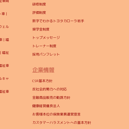
祉車両
研修制度
評価制度
車 |
数字でわかるトヨタカローラ岩手
ウェル
奨学金制度
トップメッセージ
| 福
トレーナー制度
 福祉
採用パンフレット
福祉車
企業情報
ルキャ
CSR基本方針
反社会的勢力への対応
福祉車
金融商品販売の勧誘方針
健康経営優良法人
お客様本位の保険業務運営宣言
カスタマーハラスメントへの基本方針