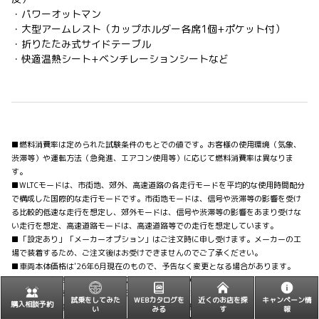
・パワーオットマン
・大型アームレスト（カップホルダー各席1個+ポケット付）
・折りたたみ式サイドテーブル
・快適温熱シート+ベンチレーションシートなど
■燃料消費率は定められた試験条件のもとでの値です。お客様の使用環境（気象、
渋滞等）や運転方法（急発進、エアコン使用等）に応じて燃料消費率は異なりま
す。
■WLTCモードは、市街地、郊外、高速道路の各走行モードを平均的な使用時間配分
で構成した国際的な走行モードです。市街地モードは、信号や渋滞等の影響を受け
る比較的低速な走行を想定し、郊外モードは、信号や渋滞等の影響をあまり受けな
い走行を想定、高速道路モードは、高速道路等での走行を想定しています。
■「設定あり」「メーカーオプション」はご注文時に申し受けます。メーカーの工
場で装着するため、ご注文後はお受けできませんのでご了承ください。
■車両本体価格は'26年6月現在のもので、予告なく変更となる場合があります。
■車両本体価格はタイヤパンク応急修理キット付の価格です。
■車両本体価格にはオプション価格は含まれていません。
試乗をしてみた
WEBカタログを
近くのお店を探
キャンペーン情
購入相談予約
■保険料、税金（除く消費税）、登録料などの諸費用は別途申し受けます。
い
みる
す
報