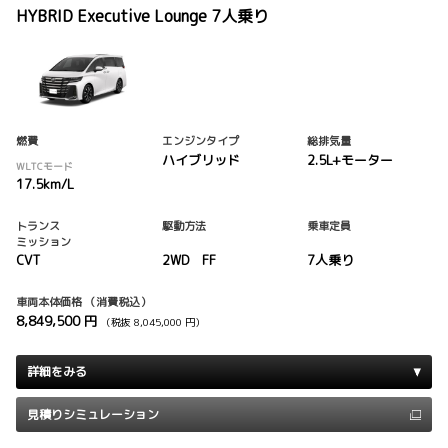
HYBRID Executive Lounge 7人乗り
燃費
エンジンタイプ
総排気量
ハイブリッド
2.5L+モーター
WLTCモード
17.5km/L
トランス
駆動方法
乗車定員
ミッション
CVT
2WD FF
7人乗り
車両本体価格
（消費税込）
8,849,500 円
（税抜 8,045,000 円）
詳細をみる
見積りシミュレーション