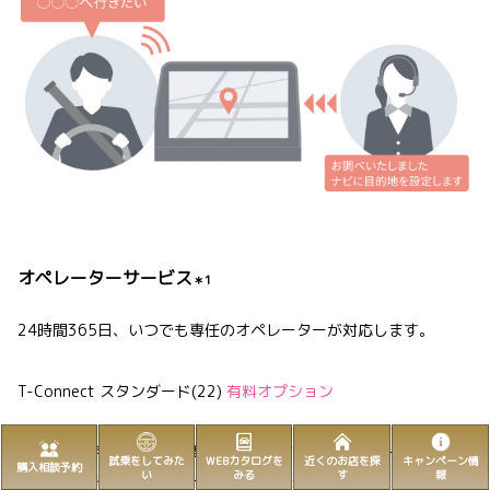
オペレーターサービス
＊1
24時間365日、いつでも専任のオペレーターが対応します。
T-Connect スタンダード(22)
有料オプション
行きたい場所や知りたい情報を伝えるだけで、オペレーターがお
試乗をしてみた
WEBカタログを
近くのお店を探
キャンペーン情
購入相談予約
い
みる
す
報
客様に代わって検索し、ナビの目的地設定も行います。人ならで