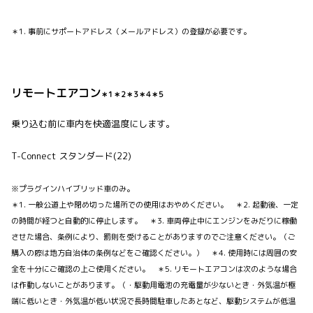
＊1. 事前にサポートアドレス（メールアドレス）の登録が必要です。
リモートエアコン
＊1＊2＊3＊4＊5
乗り込む前に車内を快適温度にします。
T-Connect スタンダード(22)
※プラグインハイブリッド車のみ。
＊1. 一般公道上や閉め切った場所での使用はおやめください。 ＊2. 起動後、一定
の時間が経つと自動的に停止します。 ＊3. 車両停止中にエンジンをみだりに稼働
させた場合、条例により、罰則を受けることがありますのでご注意ください。（ご
購入の際は地方自治体の条例などをご確認ください。） ＊4. 使用時には周囲の安
全を十分にご確認の上ご使用ください。 ＊5. リモートエアコンは次のような場合
は作動しないことがあります。（・駆動用電池の充電量が少ないとき・外気温が極
端に低いとき・外気温が低い状況で長時間駐車したあとなど、駆動システムが低温