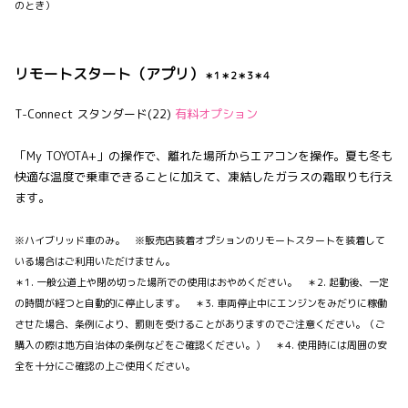
のとき）
リモートスタート（アプリ）
＊1＊2＊3＊4
T-Connect スタンダード(22)
有料オプション
「My TOYOTA+」の操作で、離れた場所からエアコンを操作。夏も冬も
快適な温度で乗車できることに加えて、凍結したガラスの霜取りも行え
ます。
※ハイブリッド車のみ。 ※販売店装着オプションのリモートスタートを装着して
いる場合はご利用いただけません。
＊1. 一般公道上や閉め切った場所での使用はおやめください。 ＊2. 起動後、一定
の時間が経つと自動的に停止します。 ＊3. 車両停止中にエンジンをみだりに稼働
させた場合、条例により、罰則を受けることがありますのでご注意ください。（ご
購入の際は地方自治体の条例などをご確認ください。） ＊4. 使用時には周囲の安
全を十分にご確認の上ご使用ください。