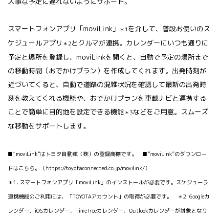
大事な予定に遅れないようにサポート。
スマートフォンアプリ「moviLink」
を介して、普段お使いのス
＊1
ケジュールアプリ
とクルマが連携。カレンダーにいつも通りに
＊2
予定と場所を登録し、moviLinkを開くと、自動で予定の場所まで
の移動時間（おでかけプラン）を作成してくれます。出発時刻が
近づいてくると、自動で道路の混雑状況を確認して最新の出発時
刻を教えてくれる機能や、おでかけプランを車載ナビと連携する
ことで簡単に目的地を設定できる機能
などをご用意。スムーズ
＊3
な移動をサポートします。
■“moviLink”はトヨタ自動車（株）の登録商標です。 ■“moviLink”のダウンロー
ドはこちら。（https://toyotaconnected.co.jp/movilink/）
＊1. スマートフォンアプリ「moviLink」のインストールが必要です。スケジューラ
連携機能のご利用には、「TOYOTAアカウント」の取得が必要です。 ＊2. Googleカ
レンダー、iOSカレンダー、TimeTreeカレンダー、Outlookカレンダーが対象となり