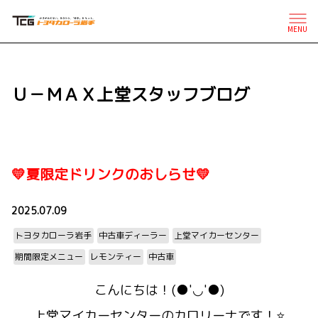
MENU
Ｕ－ＭＡＸ上堂スタッフブログ
💛夏限定ドリンクのおしらせ💛
2025.07.09
トヨタカローラ岩手
中古車ディーラー
上堂マイカーセンター
期間限定メニュー
レモンティー
中古車
こんにちは！(●'◡'●)
上堂マイカーセンターのカロリーナです！⭐