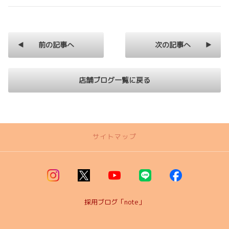
前の記事へ
次の記事へ
店舗ブログ一覧に戻る
サイトマップ
トップページ
取り扱い車種
採用ブログ「note」
カローラ岩手限定特別仕様車”C Style Package”
【カローラシリーズ】