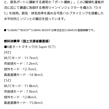
と、吸気ポートに噴射する通常の「ポート噴射」。この2種類を運転状
況に応じて最適に制御する専用ツインインジェクターを備えた「D-4
S」を採用。吸気・排気効率を高める可変バルブタイミングを搭載した
水平対向エンジンとの融合を図っています。
■“SUBARU”“BOXER”“SUBARU BOXER”は株式会社SUBARUの登録商標です。
燃料消費率（国土交通省審査値）
■6速オートマチック(6 Super ECT)
[RZ]
WLTCモード：11.7km/L
市街地モード：7.2km/L
郊外モード：12.7km/L
高速道路モード：14.9km/L
[SZ]
WLTCモード：11.8km/L
市街地モード：7.3km/L
郊外モード：12.8km/L
高速道路モード：15.0km/L