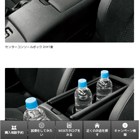
センターコンソールボックスMT車
試乗をしてみた
WEBカタログを
近くのお店を探
キャンペーン情
購入相談予約
い
みる
す
報