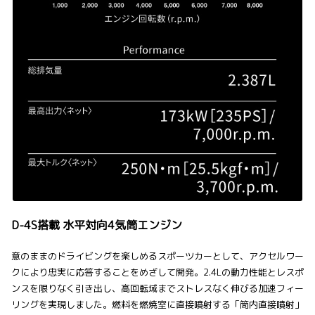
D-4S搭載 水平対向4気筒エンジン
意のままのドライビングを楽しめるスポーツカーとして、アクセルワー
クにより忠実に応答することをめざして開発。2.4Lの動力性能とレスポ
ンスを限りなく引き出し、高回転域までストレスなく伸びる加速フィー
リングを実現しました。燃料を燃焼室に直接噴射する「筒内直接噴射」