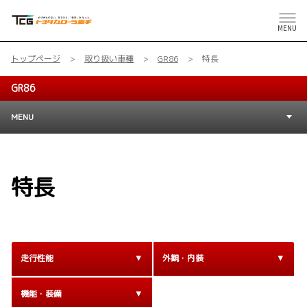
MENU
トップページ
取り扱い車種
GR86
特長
GR86
MENU
特長
走行性能
外観・内装
機能・装備