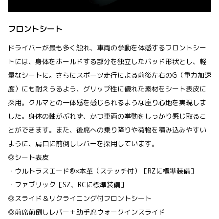
フロントシート
ドライバーが最も多く触れ、車両の挙動を体感するフロントシー
トには、身体をホールドする部分を独立したパッド形状とし、軽
量なシートに。さらにスポーツ走行による前後左右のG（重力加速
度）にも耐えうるよう、グリップ性に優れた素材をシート表皮に
採用。クルマとの一体感を感じられるような座り心地を実現しま
した。身体の軸がぶれず、かつ車両の挙動をしっかり感じ取るこ
とができます。また、後席への乗り降りや荷物を積み込みやすい
ように、肩口に前倒しレバーを採用しています。
◎シート表皮
・ウルトラスエード®×本革（ステッチ付）［RZに標準装備］
・ファブリック［SZ、RCに標準装備］
◎スライド＆リクライニング付フロントシート
◎前席前倒しレバー＋助手席ウォークインスライド