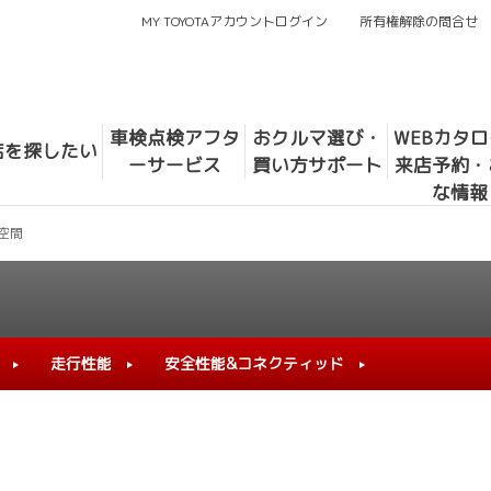
MY TOYOTAアカウントログイン
所有権解除の問合せ
車検点検アフタ
おクルマ選び・
WEBカタ
店を探したい
ーサービス
買い方サポート
来店予約・
な情報
空間
走行性能
安全性能&コネクティッド