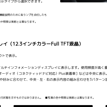
表示タイプから選択できます。
 ■写真は機能説明のために各ランプを点灯したも
色や照度は実際とは異なります。
12.3インチカラーFull TFT液晶）
ウトで表示。
マルチインフォメーションディスプレイに表示します。使用頻度が高く
ーディオ（コネクティッドナビ対応）Plus装着車］などは中央に表
ンや好みに合わせて、中央・左・右の表示内容の組み合わせを3パターン
走行状態を示すものではありません。 ■写真の色や照度は実際とは異なります。