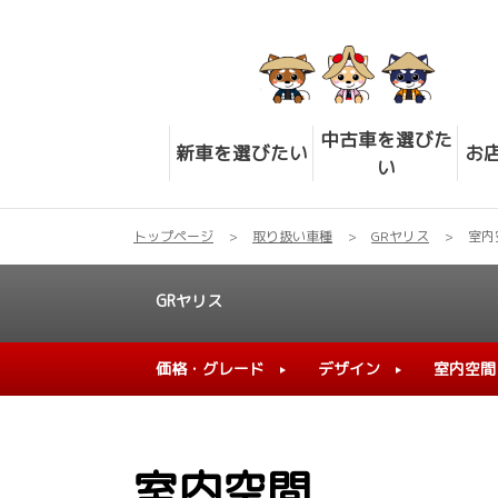
中古車を選びた
新車を選びたい
お
い
トップページ
取り扱い車種
GRヤリス
室内
GRヤリス
価格・グレード
デザイン
室内空間
室内空間